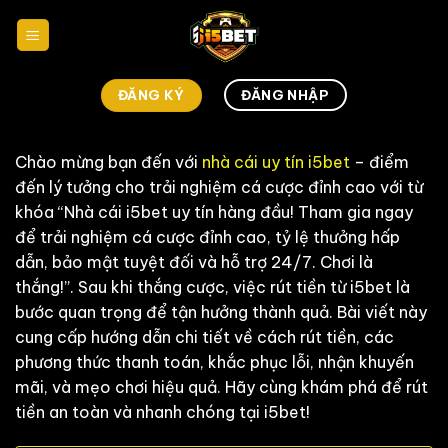
Chuyển
đến
nội
dung
ĐĂNG KÝ
ĐĂNG NHẬP
Chào mừng bạn đến với
nhà cái uy tín i5bet
– điểm
đến lý tưởng cho trải nghiệm cá cược đỉnh cao với từ
khóa “Nhà cái i5bet uy tín hàng đầu! Tham gia ngay
để trải nghiệm cá cược đỉnh cao, tỷ lệ thưởng hấp
dẫn, bảo mật tuyệt đối và hỗ trợ 24/7. Chơi là
thắng!”. Sau khi thắng cược, việc rút tiền từ i5bet là
bước quan trọng để tận hưởng thành quả. Bài viết này
cung cấp hướng dẫn chi tiết về cách rút tiền, các
phương thức thanh toán, khắc phục lỗi, nhận khuyến
mãi, và mẹo chơi hiệu quả. Hãy cùng khám phá để rút
tiền an toàn và nhanh chóng tại i5bet!