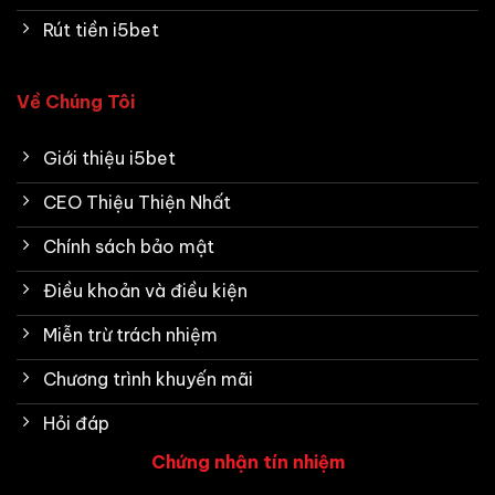
Rút tiền i5bet
Về Chúng Tôi
Giới thiệu i5bet
CEO Thiệu Thiện Nhất
Chính sách bảo mật
Điều khoản và điều kiện
Miễn trừ trách nhiệm
Chương trình khuyến mãi
Hỏi đáp
Chứng nhận tín nhiệm