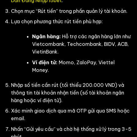
Dẫn Đăng Nhập i5bet
.
Chọn mục “Rút tiền” trong phần quản lý tài khoản.
Lựa chọn phương thức rút tiền phù hợp:
Ngân hàng:
Hỗ trợ các ngân hàng lớn như
Vietcombank, Techcombank, BIDV, ACB,
VietinBank.
Ví điện tử:
Momo, ZaloPay, Viettel
Money.
Nhập số tiền cần rút (tối thiểu 200.000 VND) và
thông tin tài khoản nhận tiền (số tài khoản ngân
hàng hoặc ví điện tử).
Xác minh giao dịch qua mã OTP gửi qua SMS hoặc
email.
Nhấn “Gửi yêu cầu” và chờ hệ thống xử lý trong 3-5
phút.