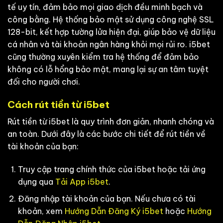
tế uy tín, đảm bảo mọi giao dịch đều minh bạch và
công bằng. Hệ thống bảo mật sử dụng công nghệ SSL
128-bit, kết hợp tường lửa hiện đại, giúp bảo vệ dữ liệu
cá nhân và tài khoản ngân hàng khỏi mọi rủi ro. i5bet
cũng thường xuyên kiểm tra hệ thống để đảm bảo
không có lỗ hổng bảo mật, mang lại sự an tâm tuyệt
đối cho người chơi.
Cách rút tiền từ i5bet
Rút tiền từ i5bet là quy trình đơn giản, nhanh chóng và
an toàn. Dưới đây là các bước chi tiết để rút tiền về
tài khoản của bạn:
Truy cập trang chính thức của i5bet hoặc tải ứng
dụng qua
Tải App i5bet
.
Đăng nhập tài khoản của bạn. Nếu chưa có tài
khoản, xem
Hướng Dẫn Đăng Ký i5bet
hoặc
Hướng