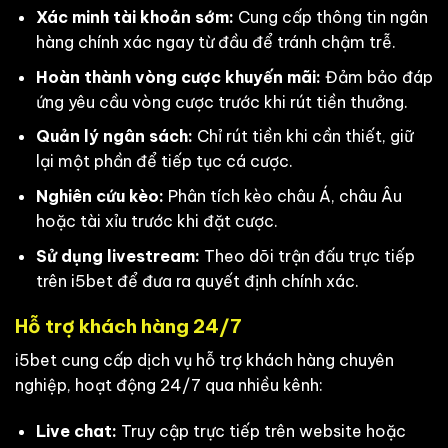
Xác minh tài khoản sớm:
Cung cấp thông tin ngân
hàng chính xác ngay từ đầu để tránh chậm trễ.
Hoàn thành vòng cược khuyến mãi:
Đảm bảo đáp
ứng yêu cầu vòng cược trước khi rút tiền thưởng.
Quản lý ngân sách:
Chỉ rút tiền khi cần thiết, giữ
lại một phần để tiếp tục cá cược.
Nghiên cứu kèo:
Phân tích kèo châu Á, châu Âu
hoặc tài xỉu trước khi đặt cược.
Sử dụng livestream:
Theo dõi trận đấu trực tiếp
trên i5bet để đưa ra quyết định chính xác.
Hỗ trợ khách hàng 24/7
i5bet cung cấp dịch vụ hỗ trợ khách hàng chuyên
nghiệp, hoạt động 24/7 qua nhiều kênh:
Live chat:
Truy cập trực tiếp trên website hoặc