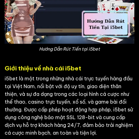
Hướng Dẫn Rút Tiền tại i5bet
Giới thiệu về nhà cái i5bet
i5bet là một trong những nhà cái trực tuyến hàng đầu
tại Việt Nam, nổi bật với độ uy tín, giao diện thân
thiện, và sự đa dạng trong các loại hình cá cược như
thể thao, casino trực tuyến, xổ số, và game bài đổi
thưởng. Được cấp phép hoạt động hợp pháp, i5bet sử
dụng công nghệ bảo mật SSL 128-bit và cung cấp
dịch vụ hỗ trợ khách hàng 24/7, đảm bảo trải nghiệm
cá cược minh bạch, an toàn và tiện lợi.