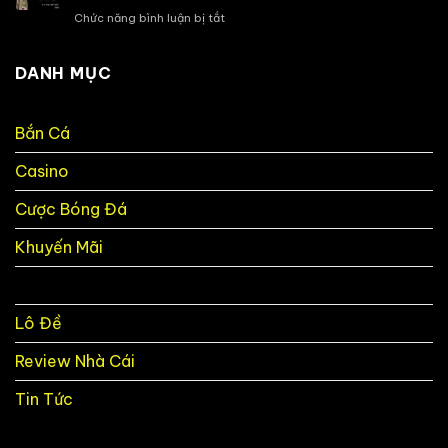
Game
thường
phút
Chức năng bình luận bị tắt
ở
Bài
gặp
Cơ
Vin777
nhanh
hội
đa
nhất
đổi
DANH MỤC
dạng
đời
từ
nhờ
truyền
nổ
thống
Bắn Cá
hũ
đến
tại
hiện
Casino
Game
đại
Slots
23WIN
Cược Bóng Đá
Khuyến Mãi
Kinh Ngiệm Cá Cược
Lô Đề
Review Nhà Cái
Tin Tức