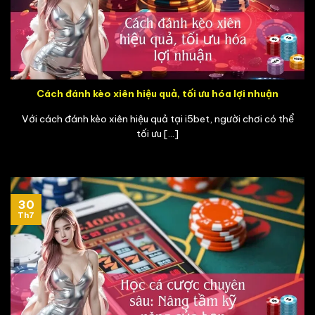
Cách đánh kèo xiên hiệu quả, tối ưu hóa lợi nhuận
Với cách đánh kèo xiên hiệu quả tại i5bet, người chơi có thể
tối ưu [...]
30
Th7