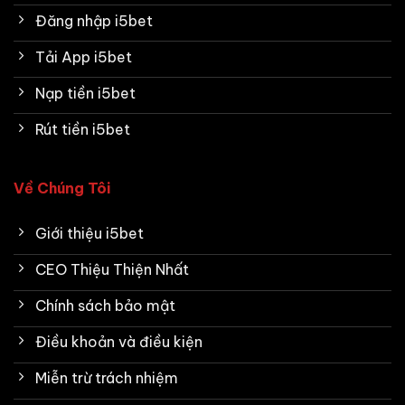
Đăng nhập i5bet
Tải App i5bet
Nạp tiền i5bet
Rút tiền i5bet
Về Chúng Tôi
Giới thiệu i5bet
CEO Thiệu Thiện Nhất
Chính sách bảo mật
Điều khoản và điều kiện
Miễn trừ trách nhiệm