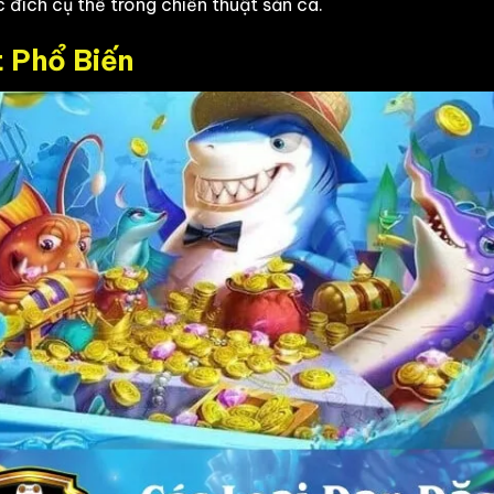
 đích cụ thể trong chiến thuật săn cá.
 Phổ Biến