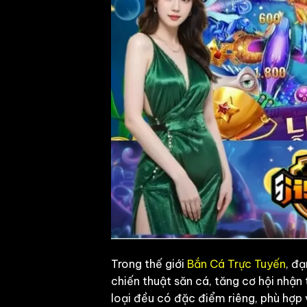
Trong thế giới
Bắn Cá Trực Tuyến
, đạ
chiến thuật săn cá, tăng cơ hội nhận
loại đều có đặc điểm riêng, phù hợp v