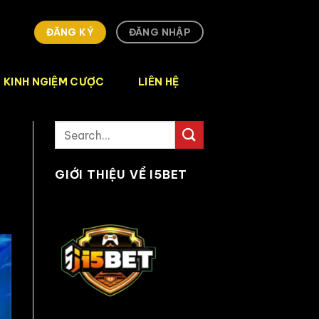
ĐĂNG KÝ
ĐĂNG NHẬP
KINH NGIỆM CƯỢC
LIÊN HỆ
GIỚI THIỆU VỀ I5BET