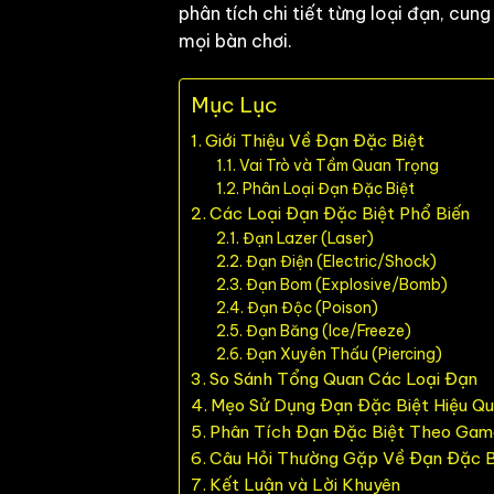
phân tích chi tiết từng loại đạn, cu
mọi bàn chơi.
Mục Lục
Giới Thiệu Về Đạn Đặc Biệt
Vai Trò và Tầm Quan Trọng
Phân Loại Đạn Đặc Biệt
Các Loại Đạn Đặc Biệt Phổ Biến
Đạn Lazer (Laser)
Đạn Điện (Electric/Shock)
Đạn Bom (Explosive/Bomb)
Đạn Độc (Poison)
Đạn Băng (Ice/Freeze)
Đạn Xuyên Thấu (Piercing)
So Sánh Tổng Quan Các Loại Đạn
Mẹo Sử Dụng Đạn Đặc Biệt Hiệu Q
Phân Tích Đạn Đặc Biệt Theo Gam
Câu Hỏi Thường Gặp Về Đạn Đặc B
Kết Luận và Lời Khuyên